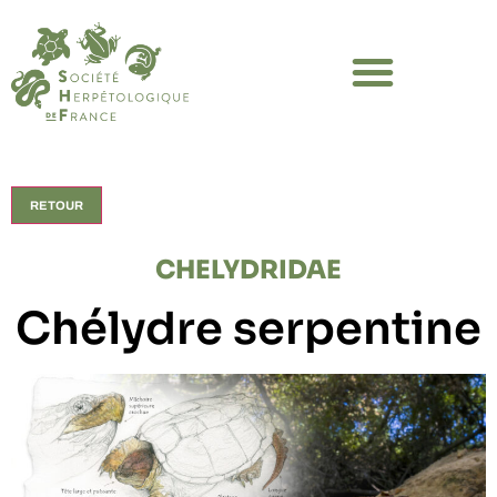
RETOUR
CHELYDRIDAE
Chélydre serpentine